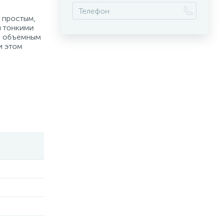
 простым,
ы тонкими
ее объемным
и этом